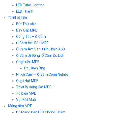
LED Tube Lighting
LED Thanh
Thiết bị điện
Bút Thử Điện
Dây Cáp MPE
Công Tắc – Ổ Cắm
Ổ Cắm Âm Bàn MPE
Ổ Cắm Âm Sàn + Phụ kiện A60
Ổ Cắm Di Động, Ổ Cắm Du Lịch
Ống Luồn MPE
Phụ Kiện Ống
Phích Cắm – Ổ Cắm Công Nghiệp
Quạt Hút MPE
Thiết Bị Đóng Cắt MPE
Tủ Điện MPE
Vợt Bắt Muỗi
Máng đèn MPE
Bộ Máng Đèn LED Chống Thấm