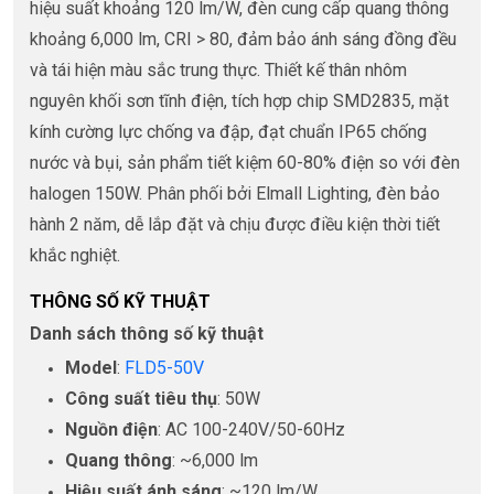
hiệu suất khoảng 120 lm/W, đèn cung cấp quang thông
khoảng 6,000 lm, CRI > 80, đảm bảo ánh sáng đồng đều
và tái hiện màu sắc trung thực. Thiết kế thân nhôm
nguyên khối sơn tĩnh điện, tích hợp chip SMD2835, mặt
kính cường lực chống va đập, đạt chuẩn IP65 chống
nước và bụi, sản phẩm tiết kiệm 60-80% điện so với đèn
halogen 150W. Phân phối bởi Elmall Lighting, đèn bảo
hành 2 năm, dễ lắp đặt và chịu được điều kiện thời tiết
khắc nghiệt.
THÔNG SỐ KỸ THUẬT
Danh sách thông số kỹ thuật
Model
:
FLD5-50V
Công suất tiêu thụ
: 50W
Nguồn điện
: AC 100-240V/50-60Hz
Quang thông
: ~6,000 lm
Hiệu suất ánh sáng
: ~120 lm/W