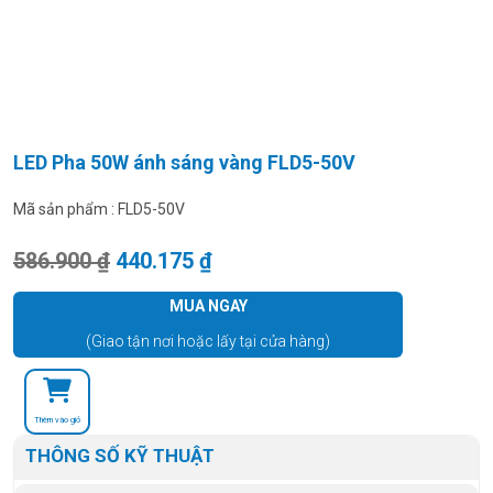
LED Pha 50W ánh sáng vàng FLD5-50V
Mã sản phẩm :
FLD5-50V
Giá gốc là: 586.900 ₫.
Giá hiện tại là: 440.175 ₫.
586.900
₫
440.175
₫
MUA NGAY
(Giao tận nơi hoặc lấy tại cửa hàng)
Thêm vào giỏ
THÔNG SỐ KỸ THUẬT