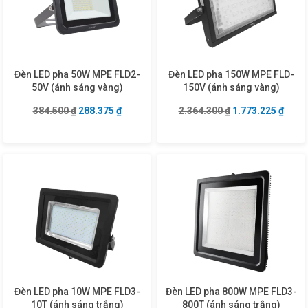
Đèn LED pha 50W MPE FLD2-
Đèn LED pha 150W MPE FLD-
50V (ánh sáng vàng)
150V (ánh sáng vàng)
Giá gốc là: 384.500 ₫.
Giá hiện tại là: 288.375 ₫.
Giá gốc là: 2.364
Giá hi
384.500
₫
288.375
₫
2.364.300
₫
1.773.225
₫
Đèn LED pha 10W MPE FLD3-
Đèn LED pha 800W MPE FLD3-
10T (ánh sáng trắng)
800T (ánh sáng trắng)