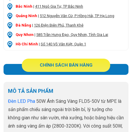
Bắc Ninh
|
411 Ngô Gia Tự, TP Bắc Ninh
Quảng Ninh
|
512 Nguyễn Văn Cừ, P Hồng Hải, TP Hạ Long
Đà Nẵng
|
126 Điện Biên Phủ, Thanh Khê
Quy Nhơn
|
585 Trần Hưng Đạo, Quy Nhơn, Tỉnh Gia Lai
Hồ Chí Minh
|
Số 140 Võ Văn Kiệt, Quận 1
CHÍNH SÁCH BÁN HÀNG
MÔ TẢ SẢN PHẨM
Đèn LED Pha
50W Ánh Sáng Vàng FLD5-50V từ MPE là
sản phẩm chiếu sáng ngoài trời bền bỉ, lý tưởng cho
không gian như sân vườn, nhà xưởng, hoặc bảng hiệu cần
ánh sáng vàng ấm áp (2800-3200K). Với công suất 50W,