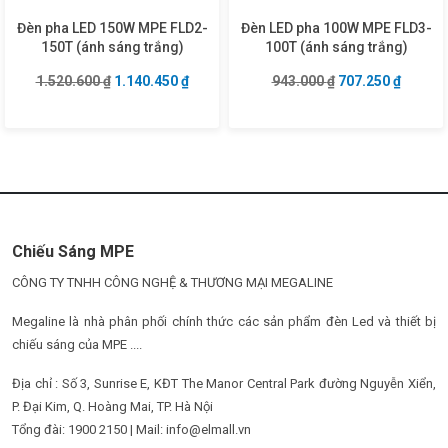
Đèn pha LED 150W MPE FLD2-
Đèn LED pha 100W MPE FLD3-
150T (ánh sáng trắng)
100T (ánh sáng trắng)
Giá gốc là: 1.520.600 ₫.
Giá hiện tại là: 1.140.450 ₫.
Giá gốc là: 943.0
Giá hiện
1.520.600
₫
1.140.450
₫
943.000
₫
707.250
₫
Chiếu Sáng MPE
CÔNG TY TNHH CÔNG NGHỆ & THƯƠNG MẠI MEGALINE
Megaline là nhà phân phối chính thức các sản phẩm đèn Led và thiết bị
chiếu sáng của MPE ....
Địa chỉ : Số 3, Sunrise E, KĐT The Manor Central Park đường Nguyễn Xiển,
P. Đại Kim, Q. Hoàng Mai, TP. Hà Nội
Tổng đài: 1900 2150 | Mail: info@elmall.vn