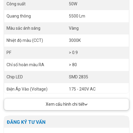
Công suất
50W
Quang thông
5500 Lm
Màu sắc ánh sáng
Vàng
Nhiệt độ màu (CCT)
3000K
PF
> 0.9
Chỉ số hoàn màu RA
> 80
Chip LED
SMD 2835
Điện Áp Vào (Voltage)
175 - 240V AC
Góc chiếu (Angel)
120 độ
Xem cấu hình chi tiết
Tiêu chuẩn chống bụi nước (IP)
IP66
ĐĂNG KÝ TƯ VẤN