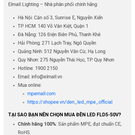
Elmall Lighting – Nhà phân phối chính hãng:
Hà Nội: Căn số 3, Sunrise E, Nguyễn Xiển
TP. HCM: 140 Võ Văn Kiệt, Quận 1
Đà Nẵng: 126 Điện Biên Phủ, Thanh Khê
Hải Phòng: 271 Lạch Tray, Ngô Quyền
Quảng Ninh: 512 Nguyễn Văn Cừ, Hạ Long
Quy Nhơn: 275 Nguyễn Thái Học, TP. Quy Nhơn
Hotline: 1900 2150
Email: info@elmall.vn
Mua online:
mpemall.com
https://shopee.vn/den_led_mpe_official
TẠI SAO BẠN NÊN CHỌN MUA ĐÈN LED FLD5-50V?
Chính hãng 100%
: Sản phẩm MPE, đạt chuẩn CE,
RoHS.