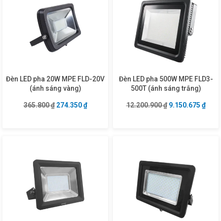
Đèn LED pha 20W MPE FLD-20V
Đèn LED pha 500W MPE FLD3-
(ánh sáng vàng)
500T (ánh sáng trắng)
Giá gốc là: 365.800 ₫.
Giá hiện tại là: 274.350 ₫.
Giá gốc là: 12.2
Giá h
365.800
₫
274.350
₫
12.200.900
₫
9.150.675
₫