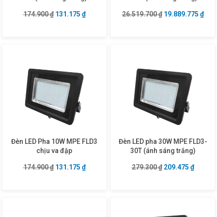
Giá gốc là: 174.900 ₫.
Giá hiện tại là: 131.175 ₫.
Giá gốc là: 26.51
Giá 
174.900
₫
131.175
₫
26.519.700
₫
19.889.775
₫
Đèn LED Pha 10W MPE FLD3
Đèn LED pha 30W MPE FLD3-
chịu va đập
30T (ánh sáng trắng)
Giá gốc là: 174.900 ₫.
Giá hiện tại là: 131.175 ₫.
Giá gốc là: 279.3
Giá hiện
174.900
₫
131.175
₫
279.300
₫
209.475
₫