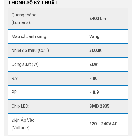
THÔNG SỐ KỸ THUẬT
Quang thông
2400 Lm
(Lumens):
Màu sắc ánh sáng:
Vàng
Nhiệt độ màu (CCT):
3000K
Công suất (W):
20W
RA:
> 80
PF:
> 0.9
Chip LED:
SMD 2835
Điện Áp Vào
220 – 240V AC
(Voltage):