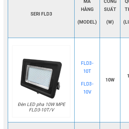
MÃ
CÔNG
Q
HÀNG
SUẤT
T
SERI FLD3
(MODEL)
(W)
(L
FLD3-
10T
10W
FLD3-
10V
Đèn LED pha 10W MPE
FLD3-10T/V