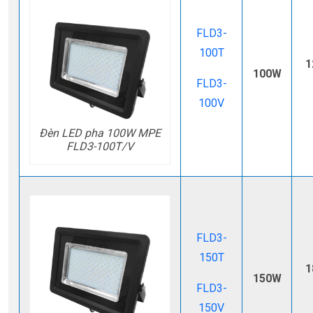
FLD3-
100T
1
100W
FLD3-
100V
Đèn LED pha 100W MPE
FLD3-100T/V
FLD3-
150T
1
150W
FLD3-
150V