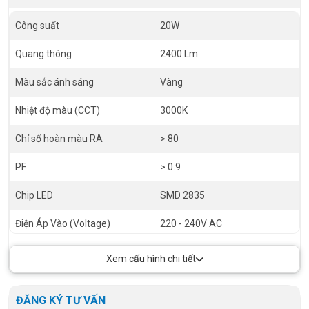
Công suất
20W
Quang thông
2400 Lm
Màu sắc ánh sáng
Vàng
Nhiệt độ màu (CCT)
3000K
Chỉ số hoàn màu RA
> 80
PF
> 0.9
Chip LED
SMD 2835
Điện Áp Vào (Voltage)
220 - 240V AC
Góc chiếu (Angel)
120 độ
Xem cấu hình chi tiết
Tiêu chuẩn chống bụi nước (IP)
IP65
ĐĂNG KÝ TƯ VẤN