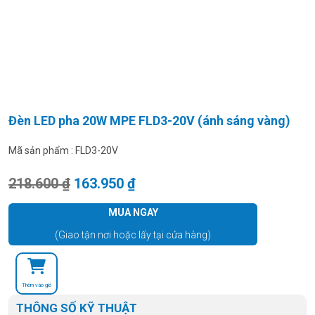
Đèn LED pha 20W MPE FLD3-20V (ánh sáng vàng)
Mã sản phẩm :
FLD3-20V
Giá gốc là: 218.600 ₫.
Giá hiện tại là: 163.950 ₫.
218.600
₫
163.950
₫
MUA NGAY
(Giao tận nơi hoặc lấy tại cửa hàng)
Thêm vào giỏ
THÔNG SỐ KỸ THUẬT