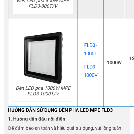
Đèn LED pha 800W MPE
FLD3-800T/V
FLD3-
1000T
1
1000W
FLD3-
1000V
Đèn LED pha 1000W MPE
FLD3-1000T/V
HƯỚNG DẪN SỬ DỤNG ĐÈN PHA LED MPE FLD3
1. Hướng dẫn đấu nối điện
Để đảm bảo an toàn và hiệu quả sử dụng, vui lòng tuân