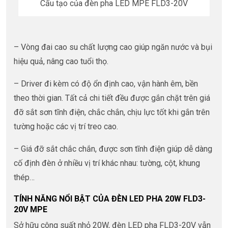
Cấu tạo của đèn pha LED MPE FLD3-20V
– Vòng đai cao su chất lượng cao giúp ngăn nước và bụi
hiệu quả, nâng cao tuổi thọ.
– Driver đi kèm có độ ổn định cao, vận hành êm, bền
theo thời gian. Tất cả chi tiết đều được gắn chặt trên giá
đỡ sắt sơn tĩnh điện, chắc chắn, chịu lực tốt khi gắn trên
tường hoặc các vị trí treo cao.
– Giá đỡ sắt chắc chắn, được sơn tĩnh điện giúp dễ dàng
cố định đèn ở nhiều vị trí khác nhau: tường, cột, khung
thép…
TÍNH NĂNG NỔI BẬT CỦA ĐÈN LED PHA 20W FLD3-
20V MPE
Sở hữu công suất nhỏ 20W, đèn LED pha FLD3-20V vẫn