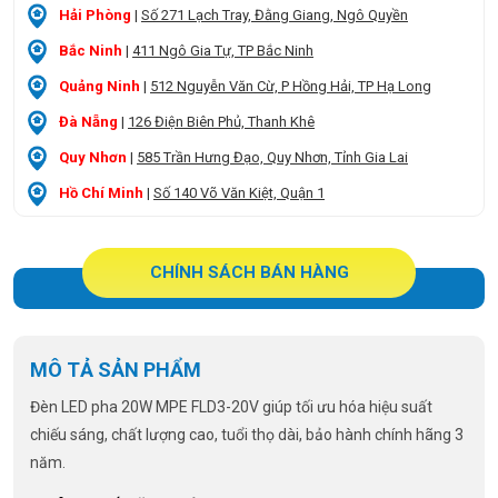
Hải Phòng
|
Số 271 Lạch Tray, Đằng Giang, Ngô Quyền
Bắc Ninh
|
411 Ngô Gia Tự, TP Bắc Ninh
Quảng Ninh
|
512 Nguyễn Văn Cừ, P Hồng Hải, TP Hạ Long
Đà Nẵng
|
126 Điện Biên Phủ, Thanh Khê
Quy Nhơn
|
585 Trần Hưng Đạo, Quy Nhơn, Tỉnh Gia Lai
Hồ Chí Minh
|
Số 140 Võ Văn Kiệt, Quận 1
CHÍNH SÁCH BÁN HÀNG
MÔ TẢ SẢN PHẨM
Đèn LED pha 20W MPE FLD3-20V giúp t
ối ưu hóa hiệu suất
chiếu sáng, chất lượng cao, tuổi thọ dài, bảo hành chính hãng 3
năm.