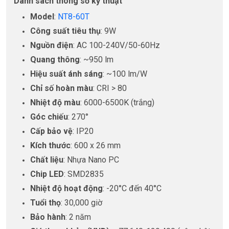
Danh sách thông số kỹ thuật
Model
:
NT8-60T
Công suất tiêu thụ
: 9W
Nguồn điện
: AC 100-240V/50-60Hz
Quang thông
: ~950 lm
Hiệu suất ánh sáng
: ~100 lm/W
Chỉ số hoàn màu
: CRI > 80
Nhiệt độ màu
: 6000-6500K (trắng)
Góc chiếu
: 270°
Cấp bảo vệ
: IP20
Kích thước
: 600 x 26 mm
Chất liệu
: Nhựa Nano PC
Chip LED
: SMD2835
Nhiệt độ hoạt động
: -20°C đến 40°C
Tuổi thọ
: 30,000 giờ
Bảo hành
: 2 năm