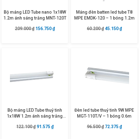
Bộ máng LED Tube nano 1x18W
Máng đèn batten led tube T8
1.2m ánh sáng trắng MNT-120T
MPE EMDK-120 – 1 bóng 1.2m
Giá gốc là: 209.000 ₫.
Giá hiện tại là: 156.750 ₫.
Giá gốc là: 60.20
Giá hiện 
209.000
₫
156.750
₫
60.200
₫
45.150
₫
Bộ máng LED Tube thuỷ tinh
Đèn led tube thuỷ tinh 9W MPE
1x18W 1.2m ánh sáng trắng
MGT-110T/V – 1 bóng 0.6m
MGT8-120T
Giá gốc là: 122.100 ₫.
Giá hiện tại là: 91.575 ₫.
Giá gốc là: 96.50
Giá hiện 
122.100
₫
91.575
₫
96.500
₫
72.375
₫