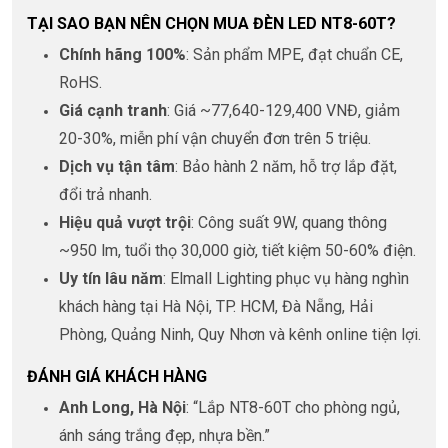
TẠI SAO BẠN NÊN CHỌN MUA ĐÈN LED NT8-60T?
Chính hãng 100%
: Sản phẩm MPE, đạt chuẩn CE,
RoHS.
Giá cạnh tranh
: Giá ~77,640-129,400 VNĐ, giảm
20-30%, miễn phí vận chuyển đơn trên 5 triệu.
Dịch vụ tận tâm
: Bảo hành 2 năm, hỗ trợ lắp đặt,
đổi trả nhanh.
Hiệu quả vượt trội
: Công suất 9W, quang thông
~950 lm, tuổi thọ 30,000 giờ, tiết kiệm 50-60% điện.
Uy tín lâu năm
: Elmall Lighting phục vụ hàng nghìn
khách hàng tại Hà Nội, TP. HCM, Đà Nẵng, Hải
Phòng, Quảng Ninh, Quy Nhơn và kênh online tiện lợi.
ĐÁNH GIÁ KHÁCH HÀNG
Anh Long, Hà Nội
: “Lắp NT8-60T cho phòng ngủ,
ánh sáng trắng đẹp, nhựa bền.”