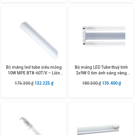
Bộ máng led tube siêu mỏng
Bộ máng LED Tube thuỷ tinh
10W MPE BT8-60T/V – Liền
2x9W 0.6m ánh sáng vàng
máng 0.6m
MGT-210V
Giá gốc là: 176.300 ₫.
Giá hiện tại là: 132.225 ₫.
Giá gốc là: 180.5
Giá hiện
176.300
₫
132.225
₫
180.500
₫
135.400
₫