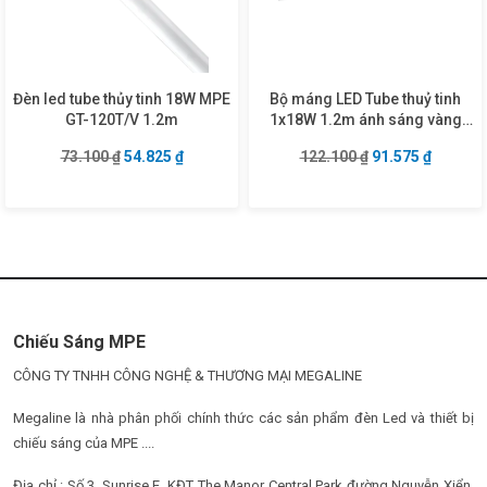
Đèn led tube thủy tinh 18W MPE
Bộ máng LED Tube thuỷ tinh
GT-120T/V 1.2m
1x18W 1.2m ánh sáng vàng
MGT8-120V
Giá gốc là: 73.100 ₫.
Giá hiện tại là: 54.825 ₫.
Giá gốc là: 122.1
Giá hiện
73.100
₫
54.825
₫
122.100
₫
91.575
₫
Chiếu Sáng MPE
CÔNG TY TNHH CÔNG NGHỆ & THƯƠNG MẠI MEGALINE
Megaline là nhà phân phối chính thức các sản phẩm đèn Led và thiết bị
chiếu sáng của MPE ....
Địa chỉ : Số 3, Sunrise E, KĐT The Manor Central Park đường Nguyễn Xiển,