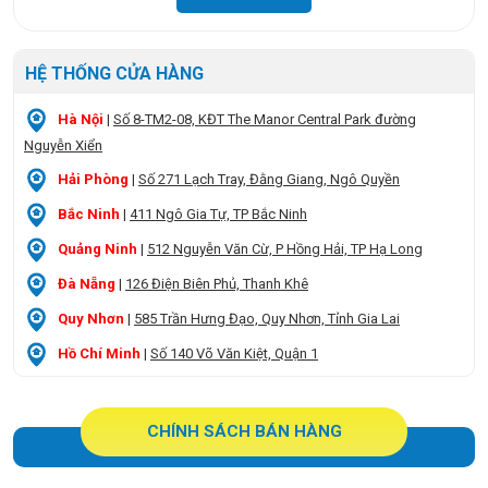
HỆ THỐNG CỬA HÀNG
Hà Nội
|
Số 8-TM2-08, KĐT The Manor Central Park đường
Nguyễn Xiển
Hải Phòng
|
Số 271 Lạch Tray, Đằng Giang, Ngô Quyền
Bắc Ninh
|
411 Ngô Gia Tự, TP Bắc Ninh
Quảng Ninh
|
512 Nguyễn Văn Cừ, P Hồng Hải, TP Hạ Long
Đà Nẵng
|
126 Điện Biên Phủ, Thanh Khê
Quy Nhơn
|
585 Trần Hưng Đạo, Quy Nhơn, Tỉnh Gia Lai
Hồ Chí Minh
|
Số 140 Võ Văn Kiệt, Quận 1
CHÍNH SÁCH BÁN HÀNG