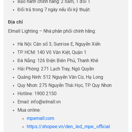
Bảo hành chính hãng: 2 năm, 1 đổi 1.
Đổi trả trong 7 ngày nếu lỗi kỹ thuật.
Địa chỉ
Elmall Lighting – Nhà phân phối chính hãng:
Hà Nội: Căn số 3, Sunrise E, Nguyễn Xiển
TP. HCM: 140 Võ Văn Kiệt, Quận 1
Đà Nẵng: 126 Điện Biên Phủ, Thanh Khê
Hải Phòng: 271 Lạch Tray, Ngô Quyền
Quảng Ninh: 512 Nguyễn Văn Cừ, Hạ Long
Quy Nhơn: 275 Nguyễn Thái Học, TP. Quy Nhơn
Hotline: 1900 2150
Email: info@elmall.vn
Mua online:
mpemall.com
https://shopee.vn/den_led_mpe_official