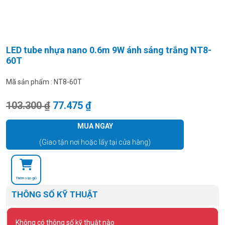
LED tube nhựa nano 0.6m 9W ánh sáng trắng NT8-
60T
Mã sản phẩm :
NT8-60T
Giá gốc là: 103.300 ₫.
Giá hiện tại là: 77.475 ₫.
103.300
₫
77.475
₫
MUA NGAY
(Giao tận nơi hoặc lấy tại cửa hàng)
Thêm vào giỏ
THÔNG SỐ KỸ THUẬT
Không có thông số kỹ thuật nào