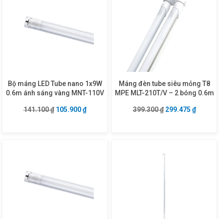
Bộ máng LED Tube nano 1x9W
Máng đèn tube siêu mỏng T8
0.6m ánh sáng vàng MNT-110V
MPE MLT-210T/V – 2 bóng 0.6m
Giá gốc là: 141.100 ₫.
Giá hiện tại là: 105.900 ₫.
Giá gốc là: 399.3
Giá hiện
141.100
₫
105.900
₫
399.300
₫
299.475
₫