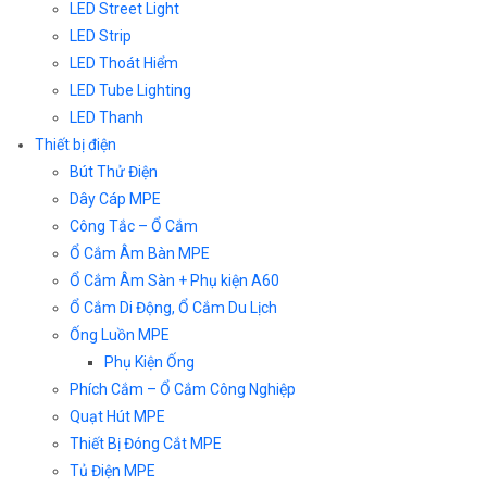
LED Street Light
LED Strip
LED Thoát Hiểm
LED Tube Lighting
LED Thanh
Thiết bị điện
Bút Thử Điện
Dây Cáp MPE
Công Tắc – Ổ Cắm
Ổ Cắm Âm Bàn MPE
Ổ Cắm Âm Sàn + Phụ kiện A60
Ổ Cắm Di Động, Ổ Cắm Du Lịch
Ống Luồn MPE
Phụ Kiện Ống
Phích Cắm – Ổ Cắm Công Nghiệp
Quạt Hút MPE
Thiết Bị Đóng Cắt MPE
Tủ Điện MPE