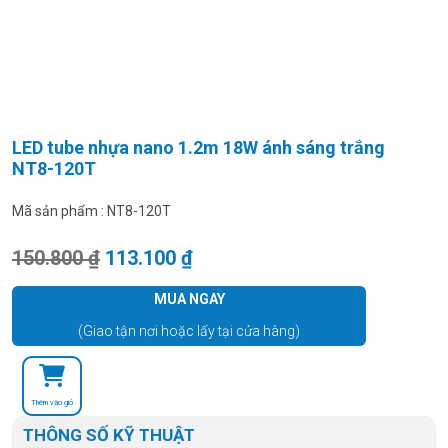
LED tube nhựa nano 1.2m 18W ánh sáng trắng
NT8-120T
Mã sản phẩm :
NT8-120T
Giá gốc là: 150.800 ₫.
Giá hiện tại là: 113.100 ₫.
150.800
₫
113.100
₫
MUA NGAY
(Giao tận nơi hoặc lấy tại cửa hàng)
Thêm vào giỏ
THÔNG SỐ KỸ THUẬT