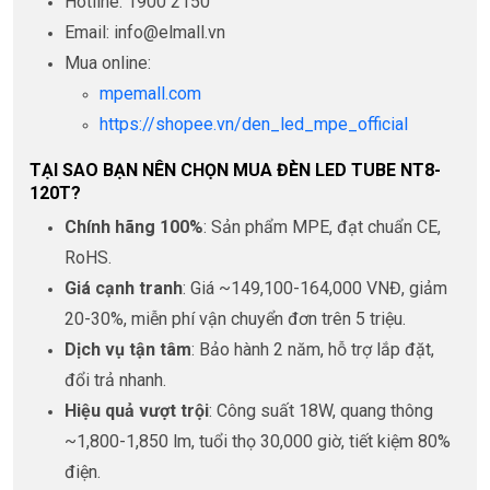
Hotline: 1900 2150
Email: info@elmall.vn
Mua online:
mpemall.com
https://shopee.vn/den_led_mpe_official
TẠI SAO BẠN NÊN CHỌN MUA ĐÈN LED TUBE NT8-
120T?
Chính hãng 100%
: Sản phẩm MPE, đạt chuẩn CE,
RoHS.
Giá cạnh tranh
: Giá ~149,100-164,000 VNĐ, giảm
20-30%, miễn phí vận chuyển đơn trên 5 triệu.
Dịch vụ tận tâm
: Bảo hành 2 năm, hỗ trợ lắp đặt,
đổi trả nhanh.
Hiệu quả vượt trội
: Công suất 18W, quang thông
~1,800-1,850 lm, tuổi thọ 30,000 giờ, tiết kiệm 80%
điện.