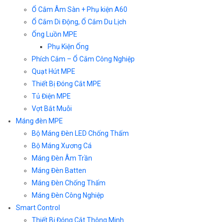
Ổ Cắm Âm Sàn + Phụ kiện A60
Ổ Cắm Di Động, Ổ Cắm Du Lịch
Ống Luồn MPE
Phụ Kiện Ống
Phích Cắm – Ổ Cắm Công Nghiệp
Quạt Hút MPE
Thiết Bị Đóng Cắt MPE
Tủ Điện MPE
Vợt Bắt Muỗi
Máng đèn MPE
Bộ Máng Đèn LED Chống Thấm
Bộ Máng Xương Cá
Máng Đèn Âm Trần
Máng Đèn Batten
Máng Đèn Chống Thấm
Máng Đèn Công Nghiệp
Smart Control
Thiết Bị Đóng Cắt Thông Minh