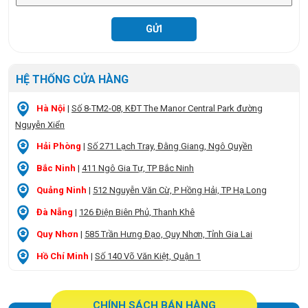
HỆ THỐNG CỬA HÀNG
Hà Nội
|
Số 8-TM2-08, KĐT The Manor Central Park đường
Nguyễn Xiển
Hải Phòng
|
Số 271 Lạch Tray, Đằng Giang, Ngô Quyền
Bắc Ninh
|
411 Ngô Gia Tự, TP Bắc Ninh
Quảng Ninh
|
512 Nguyễn Văn Cừ, P Hồng Hải, TP Hạ Long
Đà Nẵng
|
126 Điện Biên Phủ, Thanh Khê
Quy Nhơn
|
585 Trần Hưng Đạo, Quy Nhơn, Tỉnh Gia Lai
Hồ Chí Minh
|
Số 140 Võ Văn Kiệt, Quận 1
CHÍNH SÁCH BÁN HÀNG