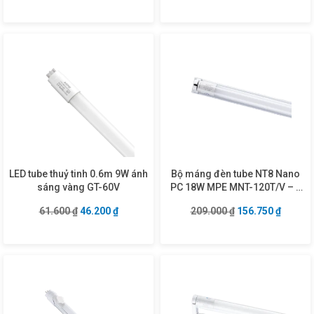
LED tube thuỷ tinh 0.6m 9W ánh
Bộ máng đèn tube NT8 Nano
sáng vàng GT-60V
PC 18W MPE MNT-120T/V – 1
bóng 1.2m
Giá gốc là: 61.600 ₫.
Giá hiện tại là: 46.200 ₫.
Giá gốc là: 209.0
Giá hiện
61.600
₫
46.200
₫
209.000
₫
156.750
₫