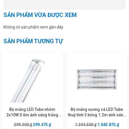
SẢN PHẨM VỪA ĐƯỢC XEM
Không có sản phẩm xem gần đây
SẢN PHẨM TƯƠNG TỰ
Bộ máng LED Tube nhôm
Bộ máng xương cá LED Tube
2x10W 0.6m ánh sáng trắng
thuỷ tinh 3 bóng 1.2m ánh sáng
MLT-210T
vàng MATL-320V
Giá gốc là: 399.300 ₫.
Giá hiện tại là: 299.475 ₫.
Giá gốc là: 1.394
Giá hi
399.300
₫
299.475
₫
1.394.500
₫
1.045.875
₫