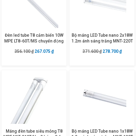
Đèn led tube T8 cảm biến 10W
Bộ máng LED Tube nano 2x18W
MPE LT8-60T/MS chuyển động
1.2m ánh sáng trắng MNT-220T
Giá gốc là: 356.100 ₫.
Giá hiện tại là: 267.075 ₫.
Giá gốc là: 371.6
Giá hiện
356.100
₫
267.075
₫
371.600
₫
278.700
₫
Máng đèn tube siêu mỏng T8
Bộ máng LED Tube nano 1x18W