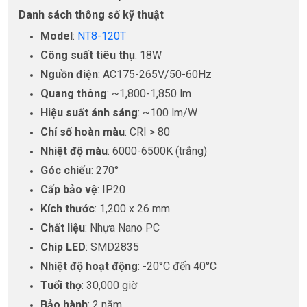
Danh sách thông số kỹ thuật
Model
:
NT8-120T
Công suất tiêu thụ
: 18W
Nguồn điện
: AC175-265V/50-60Hz
Quang thông
: ~1,800-1,850 lm
Hiệu suất ánh sáng
: ~100 lm/W
Chỉ số hoàn màu
: CRI > 80
Nhiệt độ màu
: 6000-6500K (trắng)
Góc chiếu
: 270°
Cấp bảo vệ
: IP20
Kích thước
: 1,200 x 26 mm
Chất liệu
: Nhựa Nano PC
Chip LED
: SMD2835
Nhiệt độ hoạt động
: -20°C đến 40°C
Tuổi thọ
: 30,000 giờ
Bảo hành
: 2 năm