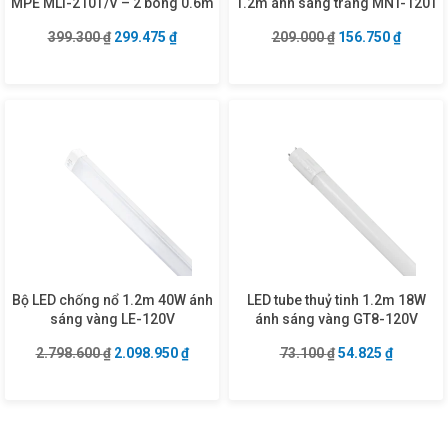
MPE MLT-210T/V – 2 bóng 0.6m
1.2m ánh sáng trắng MNT-120T
Giá gốc là: 399.300 ₫.
Giá hiện tại là: 299.475 ₫.
Giá gốc là: 209.0
Giá hiện
399.300
₫
299.475
₫
209.000
₫
156.750
₫
Bộ LED chống nổ 1.2m 40W ánh
LED tube thuỷ tinh 1.2m 18W
sáng vàng LE-120V
ánh sáng vàng GT8-120V
Giá gốc là: 2.798.600 ₫.
Giá hiện tại là: 2.098.950 ₫.
Giá gốc là: 73.10
Giá hiện 
2.798.600
₫
2.098.950
₫
73.100
₫
54.825
₫