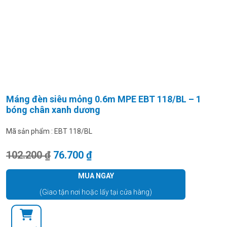
Máng đèn siêu mỏng 0.6m MPE EBT 118/BL – 1
bóng chân xanh dương
Mã sản phẩm :
EBT 118/BL
Giá gốc là: 102.200 ₫.
Giá hiện tại là: 76.700 ₫.
102.200
₫
76.700
₫
MUA NGAY
(Giao tận nơi hoặc lấy tại cửa hàng)