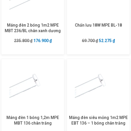
Máng đèn 2 bóng 1m2 MPE
Chấn lưu 18W MPE BL-18
MBT 236/BL chân xanh dương
Giá gốc là: 235.800 ₫.
Giá hiện tại là: 176.900 ₫.
Giá gốc là: 69.70
Giá hiện 
235.800
₫
176.900
₫
69.700
₫
52.275
₫
Máng đèn 1 bóng 1,2m MPE
Máng đèn siêu mỏng 1m2 MPE
MBT 136 chân trắng
EBT 136 – 1 bóng chân trắng