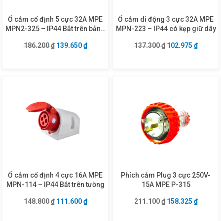
Ổ cắm cố định 5 cực 32A MPE
Ổ cắm di động 3 cực 32A MPE
MPN2-325 – IP44 Bắt trên bảng
MPN-223 – IP44 có kẹp giữ dây
điện
Giá gốc là: 186.200 ₫.
Giá hiện tại là: 139.650 ₫.
Giá gốc là: 137.3
Giá hiện
186.200
₫
139.650
₫
137.300
₫
102.975
₫
Ổ cắm cố định 4 cực 16A MPE
Phích cắm Plug 3 cực 250V-
MPN-114 – IP44 Bắt trên tường
15A MPE P-315
Giá gốc là: 148.800 ₫.
Giá hiện tại là: 111.600 ₫.
Giá gốc là: 211.1
Giá hiện
148.800
₫
111.600
₫
211.100
₫
158.325
₫