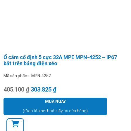
Ổ cắm cố định 5 cực 32A MPE MPN-4252 – IP67
bắt trên bảng điện xéo
Mã sản phẩm :
MPN-4252
Giá gốc là: 405.100 ₫.
Giá hiện tại là: 303.825 ₫.
405.100
₫
303.825
₫
MUA NGAY
(Giao tận nơi hoặc lấy tại cửa hàng)