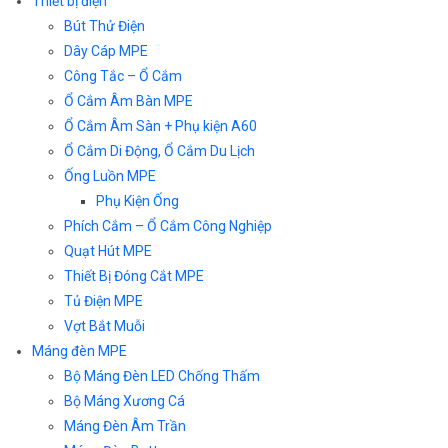
Thiết bị điện
Bút Thử Điện
Dây Cáp MPE
Công Tắc – Ổ Cắm
Ổ Cắm Âm Bàn MPE
Ổ Cắm Âm Sàn + Phụ kiện A60
Ổ Cắm Di Động, Ổ Cắm Du Lịch
Ống Luồn MPE
Phụ Kiện Ống
Phích Cắm – Ổ Cắm Công Nghiệp
Quạt Hút MPE
Thiết Bị Đóng Cắt MPE
Tủ Điện MPE
Vợt Bắt Muỗi
Máng đèn MPE
Bộ Máng Đèn LED Chống Thấm
Bộ Máng Xương Cá
Máng Đèn Âm Trần