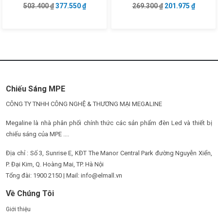
Giá gốc là: 503.400 ₫.
Giá hiện tại là: 377.550 ₫.
Giá gốc là: 269.3
Giá hiện
503.400
₫
377.550
₫
269.300
₫
201.975
₫
Chiếu Sáng MPE
CÔNG TY TNHH CÔNG NGHỆ & THƯƠNG MẠI MEGALINE
Megaline là nhà phân phối chính thức các sản phẩm đèn Led và thiết bị
chiếu sáng của MPE ....
Địa chỉ : Số 3, Sunrise E, KĐT The Manor Central Park đường Nguyễn Xiển,
P. Đại Kim, Q. Hoàng Mai, TP. Hà Nội
Tổng đài: 1900 2150 | Mail: info@elmall.vn
Về Chúng Tôi
Giới thiệu