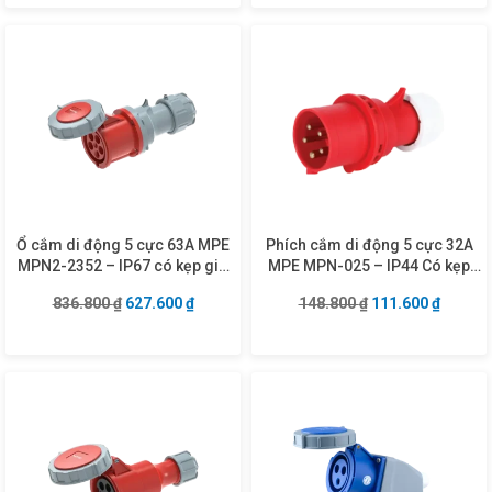
Ổ cắm di động 5 cực 63A MPE
Phích cắm di động 5 cực 32A
MPN2-2352 – IP67 có kẹp giữ
MPE MPN-025 – IP44 Có kẹp
dây
giữ dây
Giá gốc là: 836.800 ₫.
Giá hiện tại là: 627.600 ₫.
Giá gốc là: 148.8
Giá hiện
836.800
₫
627.600
₫
148.800
₫
111.600
₫