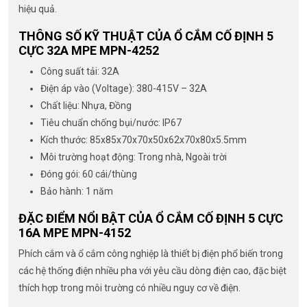
hiệu quả.
THÔNG SỐ KỸ THUẬT CỦA Ổ CẮM CỐ ĐỊNH 5
CỰC 32A MPE MPN-4252
Công suất tải: 32A
Điện áp vào (Voltage): 380-415V – 32A
Chất liệu: Nhựa, Đồng
Tiêu chuẩn chống bụi/nước: IP67
Kích thước: 85x85x70x70x50x62x70x80x5.5mm
Môi trường hoạt động: Trong nhà, Ngoài trời
Đóng gói: 60 cái/thùng
Bảo hành: 1 năm
ĐẶC ĐIỂM NỔI BẬT CỦA Ổ CẮM CỐ ĐỊNH 5 CỰC
16A MPE MPN-4152
Phích cắm và ổ cắm công nghiệp là thiết bị điện phổ biến trong
các hệ thống điện nhiều pha với yêu cầu dòng điện cao, đặc biệt
thích hợp trong môi trường có nhiều nguy cơ về điện.