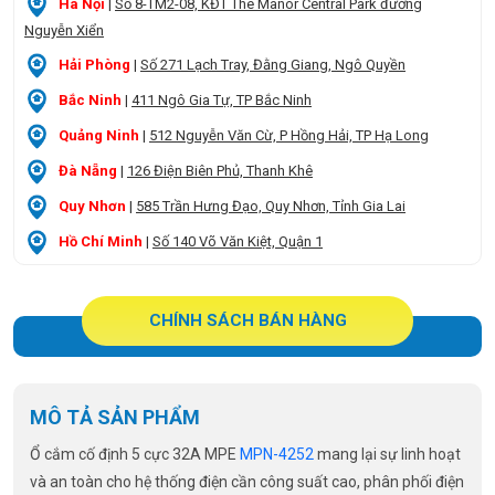
Hà Nội
|
Số 8-TM2-08, KĐT The Manor Central Park đường
Nguyễn Xiển
Hải Phòng
|
Số 271 Lạch Tray, Đằng Giang, Ngô Quyền
Bắc Ninh
|
411 Ngô Gia Tự, TP Bắc Ninh
Quảng Ninh
|
512 Nguyễn Văn Cừ, P Hồng Hải, TP Hạ Long
Đà Nẵng
|
126 Điện Biên Phủ, Thanh Khê
Quy Nhơn
|
585 Trần Hưng Đạo, Quy Nhơn, Tỉnh Gia Lai
Hồ Chí Minh
|
Số 140 Võ Văn Kiệt, Quận 1
CHÍNH SÁCH BÁN HÀNG
MÔ TẢ SẢN PHẨM
Ổ cắm cố định 5 cực 32A MPE
MPN-4252
mang lại sự linh hoạt
và an toàn cho hệ thống điện cần công suất cao, phân phối điện