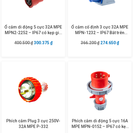
Ổ cắm di động 5 cực 32A MPE
Ổ cắm cố định 3 cực 32A MPE
MPN2-2252 – IP67 có kẹp giữ
MPN-1232 – IP67 Bắt trên
dây
tường
Giá gốc là: 400.500 ₫.
Giá hiện tại là: 300.375 ₫.
Giá gốc là: 366.2
Giá hiện
400.500
₫
300.375
₫
366.200
₫
274.650
₫
Phích cắm Plug 3 cực 250V-
Phích cắm di động 5 cực 16A
32A MPE P-332
MPE MPN-0152 – IP67 có kẹp
giữ dây