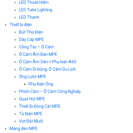
LED Thoát Hiểm
LED Tube Lighting
LED Thanh
Thiết bị điện
Bút Thử Điện
Dây Cáp MPE
Công Tắc – Ổ Cắm
Ổ Cắm Âm Bàn MPE
Ổ Cắm Âm Sàn + Phụ kiện A60
Ổ Cắm Di Động, Ổ Cắm Du Lịch
Ống Luồn MPE
Phụ Kiện Ống
Phích Cắm – Ổ Cắm Công Nghiệp
Quạt Hút MPE
Thiết Bị Đóng Cắt MPE
Tủ Điện MPE
Vợt Bắt Muỗi
Máng đèn MPE