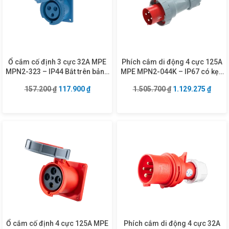
Ổ cắm cố định 3 cực 32A MPE
Phích cắm di động 4 cực 125A
MPN2-323 – IP44 Bắt trên bảng
MPE MPN2-044K – IP67 có kẹp
điện
giữ dây
Giá gốc là: 157.200 ₫.
Giá hiện tại là: 117.900 ₫.
Giá gốc là: 1.505
Giá hi
157.200
₫
117.900
₫
1.505.700
₫
1.129.275
₫
Ổ cắm cố định 4 cực 125A MPE
Phích cắm di động 4 cực 32A