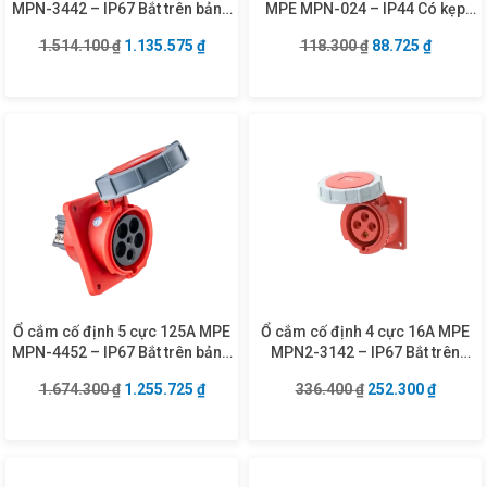
MPN-3442 – IP67 Bắt trên bảng
MPE MPN-024 – IP44 Có kẹp
điện
giữ dây
Giá gốc là: 1.514.100 ₫.
Giá hiện tại là: 1.135.575 ₫.
Giá gốc là: 118.3
Giá hiện
1.514.100
₫
1.135.575
₫
118.300
₫
88.725
₫
Ổ cắm cố định 5 cực 125A MPE
Ổ cắm cố định 4 cực 16A MPE
MPN-4452 – IP67 Bắt trên bảng
MPN2-3142 – IP67 Bắt trên
điện xéo
bảng điện
Giá gốc là: 1.674.300 ₫.
Giá hiện tại là: 1.255.725 ₫.
Giá gốc là: 336.4
Giá hiện
1.674.300
₫
1.255.725
₫
336.400
₫
252.300
₫