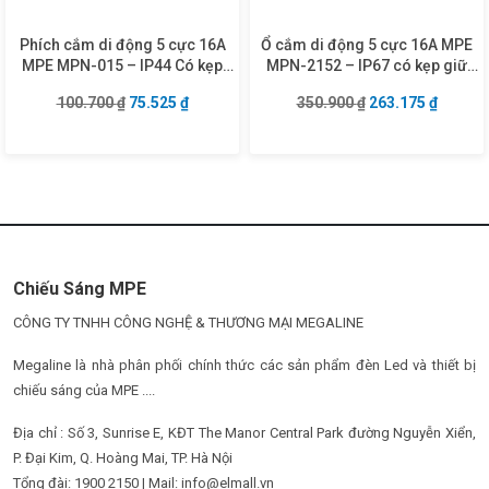
Phích cắm di động 5 cực 16A
Ổ cắm di động 5 cực 16A MPE
MPE MPN-015 – IP44 Có kẹp
MPN-2152 – IP67 có kẹp giữ
giữ dây
dây
Giá gốc là: 100.700 ₫.
Giá hiện tại là: 75.525 ₫.
Giá gốc là: 350.9
Giá hiện
100.700
₫
75.525
₫
350.900
₫
263.175
₫
Chiếu Sáng MPE
CÔNG TY TNHH CÔNG NGHỆ & THƯƠNG MẠI MEGALINE
Megaline là nhà phân phối chính thức các sản phẩm đèn Led và thiết bị
chiếu sáng của MPE ....
Địa chỉ : Số 3, Sunrise E, KĐT The Manor Central Park đường Nguyễn Xiển,
P. Đại Kim, Q. Hoàng Mai, TP. Hà Nội
Tổng đài: 1900 2150 | Mail: info@elmall.vn