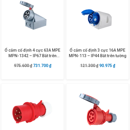
Ổ cắm cố định 4 cực 63A MPE
Ổ cắm cố định 3 cực 16A MPE
MPN-1342 – IP67 Bắt trên
MPN-113 – IP44 Bắt trên tường
tường
Giá gốc là: 975.600 ₫.
Giá hiện tại là: 731.700 ₫.
Giá gốc là: 121.3
Giá hiện
975.600
₫
731.700
₫
121.300
₫
90.975
₫