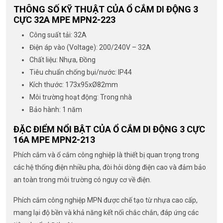
THÔNG SỐ KỸ THUẬT CỦA Ổ CẮM DI ĐỘNG 3
CỰC 32A MPE MPN2-223
Công suất tải: 32A
Điện áp vào (Voltage): 200/240V – 32A
Chất liệu: Nhựa, Đồng
Tiêu chuẩn chống bụi/nước: IP44
Kích thước: 173x95xØ82mm
Môi trường hoạt động: Trong nhà
Bảo hành: 1 năm
ĐẶC ĐIỂM NỔI BẬT CỦA Ổ CẮM DI ĐỘNG 3 CỰC
16A MPE MPN2-213
Phích cắm và ổ cắm công nghiệp là thiết bị quan trọng trong
các hệ thống điện nhiều pha, đòi hỏi dòng điện cao và đảm bảo
an toàn trong môi trường có nguy cơ về điện.
Phích cắm công nghiệp MPN được chế tạo từ nhựa cao cấp,
mang lại độ bền và khả năng kết nối chắc chắn, đáp ứng các