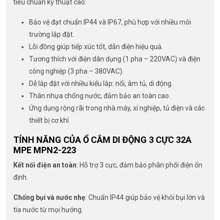
tiêu chuẩn kỹ thuật cao:
Bảo vệ đạt chuẩn IP44 và IP67, phù hợp với nhiều môi
trường lắp đặt.
Lõi đồng giúp tiếp xúc tốt, dẫn điện hiệu quả.
Tương thích với điện dân dụng (1 pha – 220VAC) và điện
công nghiệp (3 pha – 380VAC).
Dễ lắp đặt với nhiều kiểu lắp: nổi, âm tủ, di động.
Thân nhựa chống nước, đảm bảo an toàn cao.
Ứng dụng rộng rãi trong nhà máy, xí nghiệp, tủ điện và các
thiết bị cơ khí.
TÍNH NĂNG CỦA Ổ CẮM DI ĐỘNG 3 CỰC 32A
MPE MPN2-223
Kết nối điện an toàn
: Hỗ trợ 3 cực, đảm bảo phân phối điện ổn
định.
Chống bụi và nước nhẹ
: Chuẩn IP44 giúp bảo vệ khỏi bụi lớn và
tia nước từ mọi hướng.