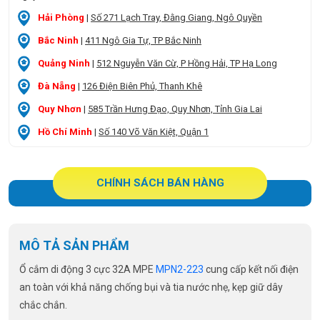
Hải Phòng
|
Số 271 Lạch Tray, Đằng Giang, Ngô Quyền
Bắc Ninh
|
411 Ngô Gia Tự, TP Bắc Ninh
Quảng Ninh
|
512 Nguyễn Văn Cừ, P Hồng Hải, TP Hạ Long
Đà Nẵng
|
126 Điện Biên Phủ, Thanh Khê
Quy Nhơn
|
585 Trần Hưng Đạo, Quy Nhơn, Tỉnh Gia Lai
Hồ Chí Minh
|
Số 140 Võ Văn Kiệt, Quận 1
CHÍNH SÁCH BÁN HÀNG
MÔ TẢ SẢN PHẨM
Ổ cắm di động 3 cực 32A MPE
MPN2-223
cung cấp kết nối điện
an toàn với khả năng chống bụi và tia nước nhẹ, kẹp giữ dây
chắc chắn.