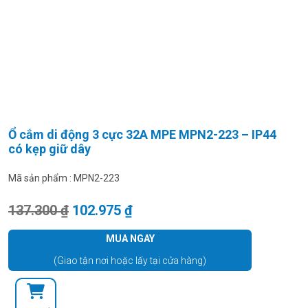
Ổ cắm di động 3 cực 32A MPE MPN2-223 – IP44
có kẹp giữ dây
Mã sản phẩm :
MPN2-223
Giá gốc là: 137.300 ₫.
Giá hiện tại là: 102.975 ₫.
137.300
₫
102.975
₫
MUA NGAY
(Giao tận nơi hoặc lấy tại cửa hàng)