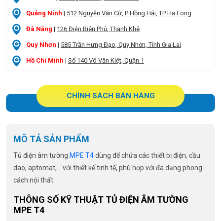
Quảng Ninh
|
512 Nguyễn Văn Cừ, P Hồng Hải, TP Hạ Long
Đà Nẵng
|
126 Điện Biên Phủ, Thanh Khê
Quy Nhơn
|
585 Trần Hưng Đạo, Quy Nhơn, Tỉnh Gia Lai
Hồ Chí Minh
|
Số 140 Võ Văn Kiệt, Quận 1
CHÍNH SÁCH BÁN HÀNG
MÔ TẢ SẢN PHẨM
Tủ điện âm tường
MPE T4
dùng để chứa các thiết bị điện, cầu
dao, aptomat,… với thiết kế tinh tế, phù hợp với đa dạng phong
cách nội thất.
THÔNG SỐ KỸ THUẬT TỦ ĐIỆN ÂM TƯỜNG
MPE T4