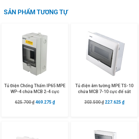
SẢN PHẨM TƯƠNG TỰ
Tủ Điện Chống Thấm IP65 MPE
Tủ điện âm tường MPE TS-10
WP-4 chứa MCB 2-4 cực
chứa MCB 7-10 cực đế sắt
Giá gốc là: 625.700 ₫.
Giá hiện tại là: 469.275 ₫.
Giá gốc là: 303.5
Giá hiện
625.700
₫
469.275
₫
303.500
₫
227.625
₫