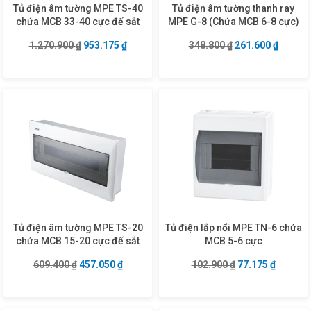
Tủ điện âm tường MPE TS-40
Tủ điện âm tường thanh ray
chứa MCB 33-40 cực đế sắt
MPE G-8 (Chứa MCB 6-8 cực)
Giá gốc là: 1.270.900 ₫.
Giá hiện tại là: 953.175 ₫.
Giá gốc là: 348.8
Giá hiện
1.270.900
₫
953.175
₫
348.800
₫
261.600
₫
Tủ điện âm tường MPE TS-20
Tủ điện lắp nổi MPE TN-6 chứa
chứa MCB 15-20 cực đế sắt
MCB 5-6 cực
Giá gốc là: 609.400 ₫.
Giá hiện tại là: 457.050 ₫.
Giá gốc là: 102.9
Giá hiện
609.400
₫
457.050
₫
102.900
₫
77.175
₫