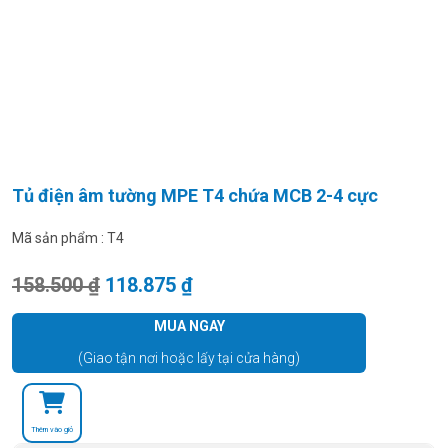
Tủ điện âm tường MPE T4 chứa MCB 2-4 cực
Mã sản phẩm :
T4
Giá gốc là: 158.500 ₫.
Giá hiện tại là: 118.875 ₫.
158.500
₫
118.875
₫
MUA NGAY
(Giao tận nơi hoặc lấy tại cửa hàng)
Thêm vào giỏ