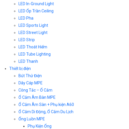
LED In-Ground Light
LED Ốp Trần Ceiling
LED Pha
LED Sports Light
LED Street Light
LED Strip
LED Thoát Hiểm
LED Tube Lighting
LED Thanh
Thiết bị điện
Bút Thử Điện
Dây Cáp MPE
Công Tắc – Ổ Cắm
Ổ Cắm Âm Bàn MPE
Ổ Cắm Âm Sàn + Phụ kiện A60
Ổ Cắm Di Động, Ổ Cắm Du Lịch
Ống Luồn MPE
Phụ Kiện Ống