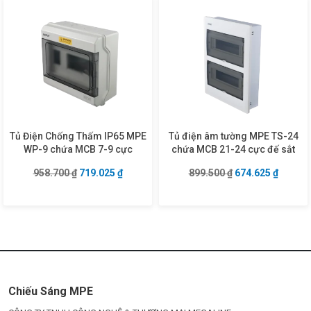
Tủ Điện Chống Thấm IP65 MPE
Tủ điện âm tường MPE TS-24
WP-9 chứa MCB 7-9 cực
chứa MCB 21-24 cực đế sắt
Giá gốc là: 958.700 ₫.
Giá hiện tại là: 719.025 ₫.
Giá gốc là: 899.5
Giá hiện
958.700
₫
719.025
₫
899.500
₫
674.625
₫
Chiếu Sáng MPE