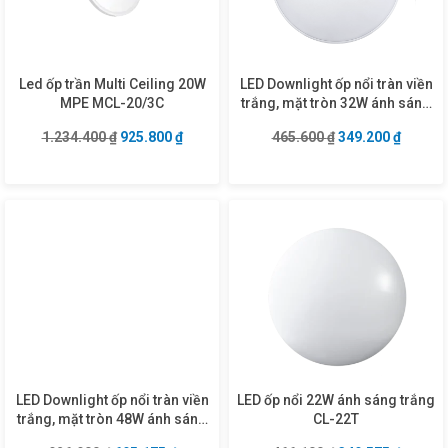
Led ốp trần Multi Ceiling 20W
LED Downlight ốp nổi tràn viền
MPE MCL-20/3C
trắng, mặt tròn 32W ánh sáng
vàng SRDL-32V
Giá gốc là: 1.234.400 ₫.
Giá hiện tại là: 925.800 ₫.
Giá gốc là: 465.6
Giá hiện
1.234.400
₫
925.800
₫
465.600
₫
349.200
₫
LED Downlight ốp nổi tràn viền
LED ốp nổi 22W ánh sáng trắng
trắng, mặt tròn 48W ánh sáng
CL-22T
vàng SRDL-48V