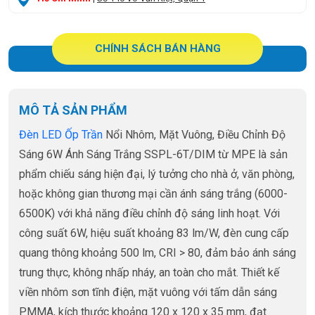
CHÍNH SÁCH BÁN HÀNG
MÔ TẢ SẢN PHẨM
Đèn LED Ốp Trần
Nổi Nhôm, Mặt Vuông, Điều Chỉnh Độ
Sáng 6W Ánh Sáng Trắng SSPL-6T/DIM từ MPE là sản
phẩm chiếu sáng hiện đại, lý tưởng cho nhà ở, văn phòng,
hoặc không gian thương mại cần ánh sáng trắng (6000-
6500K) với khả năng điều chỉnh độ sáng linh hoạt. Với
công suất 6W, hiệu suất khoảng 83 lm/W, đèn cung cấp
quang thông khoảng 500 lm, CRI > 80, đảm bảo ánh sáng
trung thực, không nhấp nháy, an toàn cho mắt. Thiết kế
viền nhôm sơn tĩnh điện, mặt vuông với tấm dẫn sáng
PMMA, kích thước khoảng 120 x 120 x 35 mm, đạt