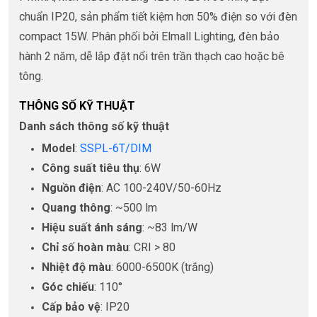
chuẩn IP20, sản phẩm tiết kiệm hơn 50% điện so với đèn
compact 15W. Phân phối bởi Elmall Lighting, đèn bảo
hành 2 năm, dễ lắp đặt nổi trên trần thạch cao hoặc bê
tông.
THÔNG SỐ KỸ THUẬT
Danh sách thông số kỹ thuật
Model
:
SSPL-6T/DIM
Công suất tiêu thụ
: 6W
Nguồn điện
: AC 100-240V/50-60Hz
Quang thông
: ~500 lm
Hiệu suất ánh sáng
: ~83 lm/W
Chỉ số hoàn màu
: CRI > 80
Nhiệt độ màu
: 6000-6500K (trắng)
Góc chiếu
: 110°
Cấp bảo vệ
: IP20