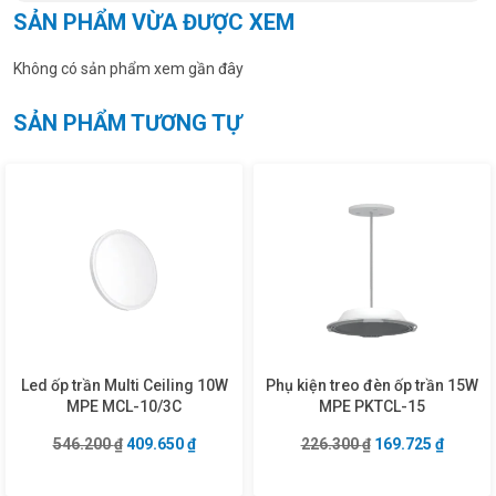
SẢN PHẨM VỪA ĐƯỢC XEM
Không có sản phẩm xem gần đây
SẢN PHẨM TƯƠNG TỰ
Led ốp trần Multi Ceiling 10W
Phụ kiện treo đèn ốp trần 15W
MPE MCL-10/3C
MPE PKTCL-15
Giá gốc là: 546.200 ₫.
Giá hiện tại là: 409.650 ₫.
Giá gốc là: 226.3
Giá hiện
546.200
₫
409.650
₫
226.300
₫
169.725
₫