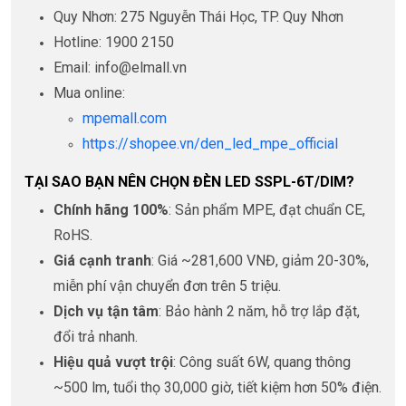
Quy Nhơn: 275 Nguyễn Thái Học, TP. Quy Nhơn
Hotline: 1900 2150
Email: info@elmall.vn
Mua online:
mpemall.com
https://shopee.vn/den_led_mpe_official
TẠI SAO BẠN NÊN CHỌN ĐÈN LED SSPL-6T/DIM?
Chính hãng 100%
: Sản phẩm MPE, đạt chuẩn CE,
RoHS.
Giá cạnh tranh
: Giá ~281,600 VNĐ, giảm 20-30%,
miễn phí vận chuyển đơn trên 5 triệu.
Dịch vụ tận tâm
: Bảo hành 2 năm, hỗ trợ lắp đặt,
đổi trả nhanh.
Hiệu quả vượt trội
: Công suất 6W, quang thông
~500 lm, tuổi thọ 30,000 giờ, tiết kiệm hơn 50% điện.