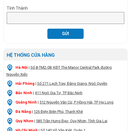
Tỉnh Thành
HỆ THỐNG CỬA HÀNG
Hà Nội
|
Số 8-TM2-08, KĐT The Manor Central Park đường
Nguyễn Xiển
Hải Phòng
|
Số 271 Lạch Tray, Đằng Giang, Ngô Quyền
Bắc Ninh
|
411 Ngô Gia Tự, TP Bắc Ninh
Quảng Ninh
|
512 Nguyễn Văn Cừ, P Hồng Hải, TP Hạ Long
Đà Nẵng
|
126 Điện Biên Phủ, Thanh Khê
Quy Nhơn
|
585 Trần Hưng Đạo, Quy Nhơn, Tỉnh Gia Lai
Hồ Chí Minh
|
Số 140 Võ Văn Kiệt, Quận 1