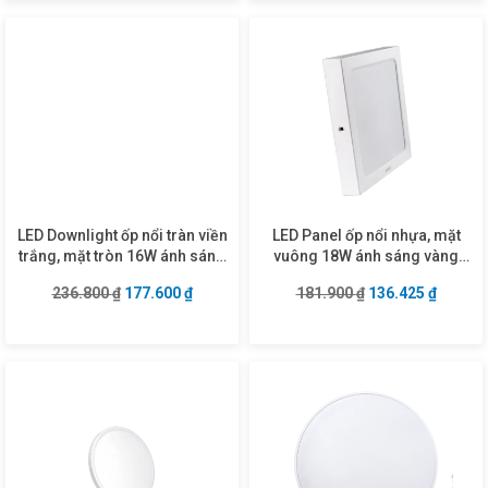
LED Downlight ốp nổi tràn viền
LED Panel ốp nổi nhựa, mặt
trắng, mặt tròn 16W ánh sáng
vuông 18W ánh sáng vàng
vàng SRDL-16V
SSPL2-18V
Giá gốc là: 236.800 ₫.
Giá hiện tại là: 177.600 ₫.
Giá gốc là: 181.9
Giá hiện
236.800
₫
177.600
₫
181.900
₫
136.425
₫