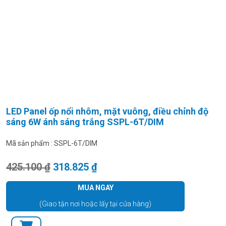
LED Panel ốp nổi nhôm, mặt vuông, điều chỉnh độ
sáng 6W ánh sáng trắng SSPL-6T/DIM
Mã sản phẩm :
SSPL-6T/DIM
Giá gốc là: 425.100 ₫.
Giá hiện tại là: 318.825 ₫.
425.100
₫
318.825
₫
MUA NGAY
(Giao tận nơi hoặc lấy tại cửa hàng)