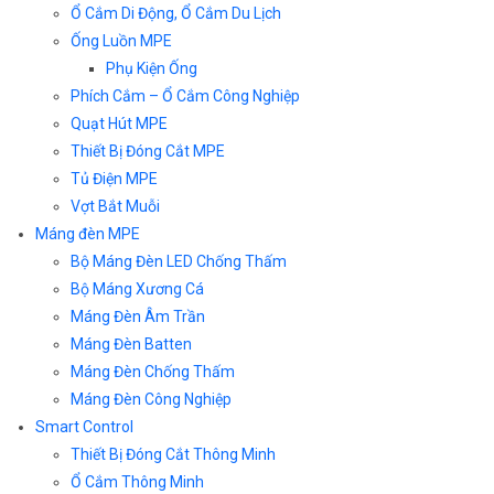
Ổ Cắm Di Động, Ổ Cắm Du Lịch
Ống Luồn MPE
Phụ Kiện Ống
Phích Cắm – Ổ Cắm Công Nghiệp
Quạt Hút MPE
Thiết Bị Đóng Cắt MPE
Tủ Điện MPE
Vợt Bắt Muỗi
Máng đèn MPE
Bộ Máng Đèn LED Chống Thấm
Bộ Máng Xương Cá
Máng Đèn Âm Trần
Máng Đèn Batten
Máng Đèn Chống Thấm
Máng Đèn Công Nghiệp
Smart Control
Thiết Bị Đóng Cắt Thông Minh
Ổ Cắm Thông Minh