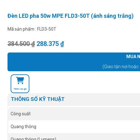
Đèn LED pha 50w MPE FLD3-50T (ánh sáng trắng)
Mã sản phẩm :
FLD3-50T
Giá gốc là: 384.500 ₫.
Giá hiện tại là: 288.375 ₫.
384.500
₫
288.375
₫
MUA N
(Giao tận nơi hoặc 
Thêm vào giỏ
THÔNG SỐ KỸ THUẬT
Công suất
Quang thông
Quang thông (Lumens)